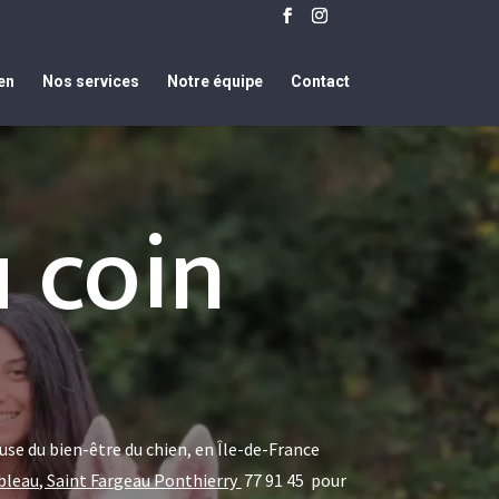
en
Nos services
Notre équipe
Contact
 coin
se du bien-être du chien, en Île-de-France
nebleau, Saint Fargeau Ponthierry
77 91 45
pou
r