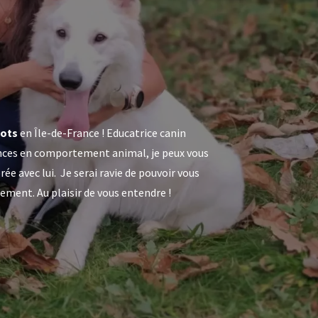
iots
en Île-de-France ! Educatrice canin
ences en comportement animal, je peux vous
e avec lui. Je serai ravie de pouvoir vous
ement. Au plaisir de vous entendre !