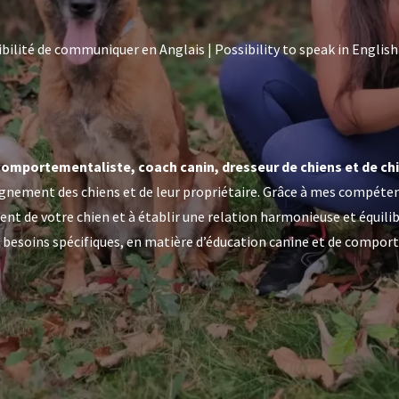
ibilité de communiquer en Anglais
|
Possibility to speak in English
comportementaliste, coach canin, dresseur de chiens et de ch
pagnement des chiens et de leur propriétaire. Grâce à mes compét
 de votre chien et à établir une relation harmonieuse et équilibré
s besoins spécifiques, en matière d’éducation canine et de comport