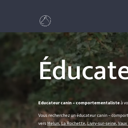
Éducate
Educateur canin – comportementaliste
à vo
Vous recherchez un éducateur canin – comporte
vers
Melun, La Rochette, Livry-sur-seine, Vaux 